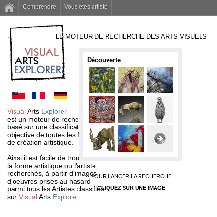
Comprendre
Vous êtes artiste
LE MOTEUR DE RECHERCHE DES ARTS VISUELS
Découverte
Visual
Arts
Explorer
est un moteur de recherche
basé sur une classification
objective de toutes les formes
de création artistique.
Ainsi il est facile de trouver
la forme artistique ou l'artiste
recherchés, à partir d'images
POUR LANCER LA RECHERCHE
d'oeuvres prises au hasard
parmi tous les Artistes classifiés
CLIQUEZ SUR UNE IMAGE
sur
Visual
Arts
Explorer
.