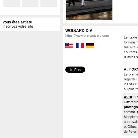
Vous êtes artiste
inscrivez votre site
WOISARD D-A
https://www.d-a-woisard.com
Le texte
formalism
l'oeuvre 
courants
illustres
A : FOR
Le premie
regarde u
? Est-ce p
au plus "r
A510
:
F
Différent
photogr
comme té
Mappletho
un travai
et Gilles,
de Peter 