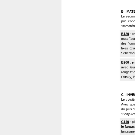
B : MAT
Le second 
pur conc
"immatérie
B120
:
en
toute "ac
des "cons
fixes
(cla
Scherman,
B200
:
en
avec leur
rouges" d
Olitsky, P
C : INV
Le troisi
Avec quel
du plus "i
"Body Art",
C140
:
pl
le fanta
fantasmes