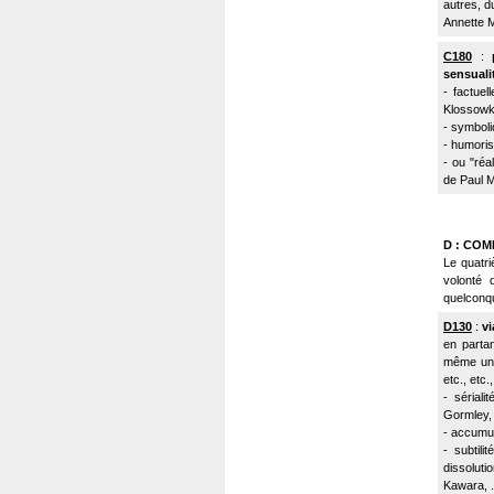
autres, d
Annette M
C180
:
sensualit
- factuel
Klossowki
- symboli
- humoris
- ou "réa
de Paul M
D : CO
Le quatri
volonté
quelconqu
D130
:
vi
en parta
même un 
etc., etc., 
- sériali
Gormley, .
- accumul
- subtil
dissolut
Kawara, ..