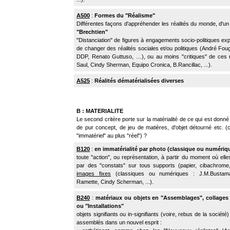
A500
:
Formes du "Réalisme"
Différentes façons d'appréhender les réalités du monde, d'un 
"Brechtien"
"Distanciation" de figures à engagements socio-politiques exp
de changer des réalités sociales et/ou politiques (André Fo
DDP, Renato Guttuso, …), ou au moins "critiques" de ces r
Saul, Cindy Sherman, Equipo Cronica, B.Rancillac, ...).
A525
:
Réalités dématérialisées diverses
B : MATERIALITE
Le second critère porte sur la matérialité de ce qui est donné à 
de pur concept, de jeu de matières, d'objet détourné etc. (
"immatériel" au plus "réel") ?
B120
:
en immatérialité
par photo (classique ou numériq
toute "action", ou représentation, à partir du moment où elle
par des "constats" sur tous supports (papier, cibachrome, 
images fixes
(classiques ou numériques : J.M.Bustaman
Ramette, Cindy Scherman, ...).
B240
:
matériaux ou objets en "Assemblages", collages 
ou "Installations"
objets signifiants ou in-signifiants (voire, rebus de la société)
assemblés dans un nouvel esprit :