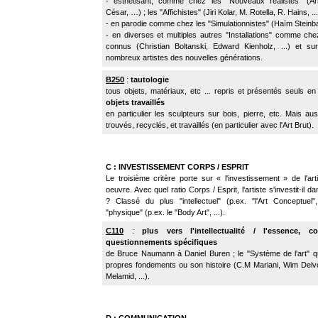
- esthétisant, comme chez les "Nouveaux réalistes" (Ar
César, …) ; les "Affichistes" (Jiri Kolar, M. Rotella, R. Hains, ...
- en parodie comme chez les "Simulationnistes" (Haïm Steinbac
- en diverses et multiples autres "Installations" comme che
connus (Christian Boltanski, Edward Kienholz, ...) et su
nombreux artistes des nouvelles générations.
B250
:
tautologie
tous objets, matériaux, etc ... repris et présentés seuls en 
objets travaillés
en particulier les sculpteurs sur bois, pierre, etc. Mais aus
trouvés, recyclés, et travaillés (en particulier avec l'Art Brut).
C : INVESTISSEMENT CORPS / ESPRIT
Le troisième critère porte sur « l'investissement » de l'ar
oeuvre. Avec quel ratio Corps / Esprit, l'artiste s'investit-il 
? Classé du plus "intellectuel" (p.ex. "l'Art Conceptuel"
"physique" (p.ex. le "Body Art", ...).
C110
:
plus vers l'intellectualité / l'essence,
co
questionnements spécifiques
de Bruce Naumann à Daniel Buren ; le "Système de l'art" q
propres fondements ou son histoire (C.M Mariani, Wim Delv
Melamid, ...).