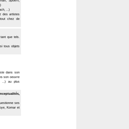
man, Spoerri,
)
h, ...)
z des artistes
rtout chez de
tant que tels.
si tous objets
tiste dans son
dans son oeuvre
, ...) au plus
nceptualités,
uestionne ses
oye, Komar et