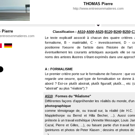
THOMAS Pierre
http://www.entreesenmatieres.com
Pierre
Classification :
A510
-
A500
-
A525
-
B120
-
B240
-
B250
-
C
.entreesenmatieres.com
Le texte explicatif associé à chacun des quatre critères 
formalisme, B - matérialité, C - investissement, D - c
positionne l'oeuvre de l'artiste dans l'histoire de l'art
éventuellement les courants artistiques auxquels elle se ra
noms des artistes illustres s'étant exprimés dans une approch
A : FORMALISME
Le premier critère porte sur le formalisme de l'oeuvre : que v
regarde une oeuvre, quel type de formalisation se donne à
abord ? Est-ce plutôt abstrait, plutôt figuratif, plutôt..., etc 
"abstrait" au plus "réaliste").?
A510
:
Formes du "Réalisme"
Différentes façons d'appréhender les réalités du monde, d'un 
photographique
comme témoignage de, ou travail sur, la réalité (de H.C.
Mapplethorpe ou Bernd et Hilla Becher, ...). Aussi co
prétexte à un travail esthétique (Annette Messager, Louis Ja
Cazal, Pierre et Gilles, ...), ou faisant partie d'un travail fo
(peintures et photos de Peter Klasen ; dessins et photos d
...).