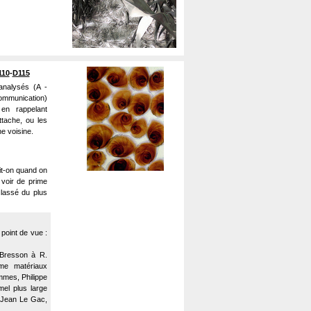
110
-
D115
analysés (A -
ommunication)
 en rappelant
ttache, ou les
e voisine.
oit-on quand on
 voir de prime
(classé du plus
point de vue :
 Bresson à R.
mme matériaux
mmes, Philippe
rmel plus large
e Jean Le Gac,