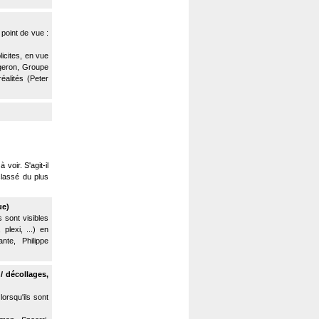
point de vue :
licites, en vue
ugeron, Groupe
éalités (Peter
voir. S'agit-il
classé du plus
ue)
s sont visibles
plexi, ...) en
te, Philippe
/ décollages,
 lorsqu'ils sont