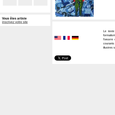
Vous êtes artiste
inscrivez votre site
Le texte
formalism
l'oeuvre 
courants
illustres