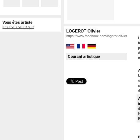
Vous êtes artiste
inscrivez votre site
LOGEROT Olivier
https://www.facebook.com/logerot.olivier
L
f
p
é
Courant artistique
n
L
o
p
d
i
d
l
R