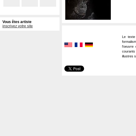
Vous êtes artiste
inscrivez votre site
Le texte
formalism
l'oeuvre 
courants
illustres