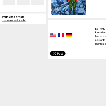
Vous êtes artiste
inscrivez votre site
Le texte
formalism
l'oeuvre 
courants
illustres