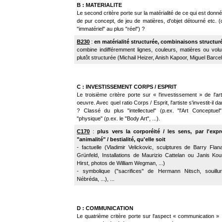
B : MATERIALITE
Le second critère porte sur la matérialité de ce qui est donné à
de pur concept, de jeu de matières, d'objet détourné etc. (
"immatériel" au plus "réel") ?
B230
:
en matérialité
structurée,
combinaisons structur
combine indifféremment lignes, couleurs, matières ou vo
plutôt structurée (Michail Heizer, Anish Kapoor, Miguel Barceló
C : INVESTISSEMENT CORPS / ESPRIT
Le troisième critère porte sur « l'investissement » de l'ar
oeuvre. Avec quel ratio Corps / Esprit, l'artiste s'investit-il
? Classé du plus "intellectuel" (p.ex. "l'Art Conceptuel"
"physique" (p.ex. le "Body Art", ...).
C170
:
plus vers la corporéité / les sens,
par l'exp
"animalité" / bestialité, qu'elle soit
- factuelle (Vladimir Velickovic, sculptures de Barry Fl
Grünfeld, Installations de Maurizio Cattelan ou Janis Kou
Hirst, photos de William Wegman, ...)
- symbolique ("sacrifices" de Hermann Nitsch, souill
Nébréda, ...), ...
D : COMMUNICATION
Le quatrième critère porte sur l'aspect « communication » : L