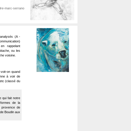
ndre-marc-serrano
 analysés (A -
ommunication)
t en rappelant
ttache, ou les
che voisine.
e voit-on quand
nne à voir de
, etc (classé du
 qui fait notre
 formes de la
e provence de
 de Boudin aux