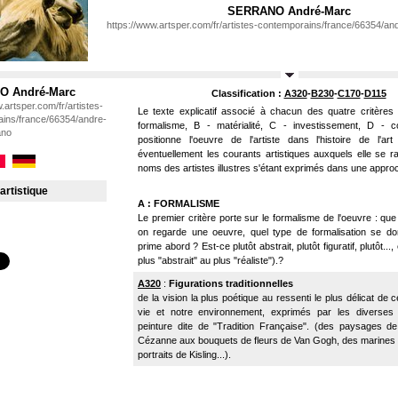
SERRANO André-Marc
https://www.artsper.com/fr/artistes-contemporains/france/66354/a
O André-Marc
Classification :
A320
-
B230
-
C170
-
D115
.artsper.com/fr/artistes-
Le texte explicatif associé à chacun des quatre critères
ins/france/66354/andre-
formalisme, B - matérialité, C - investissement, D - c
ano
positionne l'oeuvre de l'artiste dans l'histoire de l'ar
éventuellement les courants artistiques auxquels elle se ra
noms des artistes illustres s'étant exprimés dans une appro
artistique
A : FORMALISME
Le premier critère porte sur le formalisme de l'oeuvre : qu
on regarde une oeuvre, quel type de formalisation se do
prime abord ? Est-ce plutôt abstrait, plutôt figuratif, plutôt...
plus "abstrait" au plus "réaliste").?
A320
:
Figurations
traditionnelles
de la vision la plus poétique au ressenti le plus délicat de ce
vie et notre environnement, exprimés par les diverses
peinture dite de "Tradition Française". (des paysages d
Cézanne aux bouquets de fleurs de Van Gogh, des marines
portraits de Kisling...).