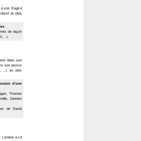
 voir. S'agit-il
classé du plus
ées
lumes de façon
, ...).
tiste dans son
 dans son oeuvre
, ...) au plus
ression
d'une
anagan, Thomas
nellis, Damien
ures de David
'artiste a t-il