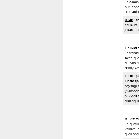
Le second 
pur conc
"immatérie
B130
:
en
couleurs
jouant su
C : INV
Le troisi
Avec quel
du plus "i
"Body Art",
C130
:
pl
l'introsp
paysages
("Monochr
ou Adolf 
d'un équil
D : CO
Le quatri
volonté
quelconqu