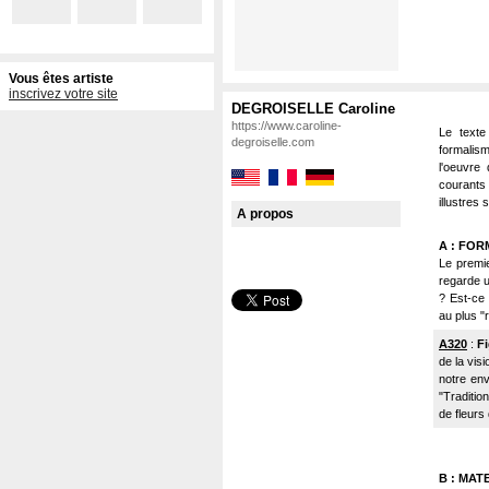
Vous êtes artiste
inscrivez votre site
DEGROISELLE Caroline
https://www.caroline-
Le texte
degroiselle.com
formalism
l'oeuvre 
courants
illustres
A propos
A : FOR
Le premie
regarde u
? Est-ce p
au plus "r
A320
:
F
de la visi
notre env
"Traditi
de fleurs
B : MAT