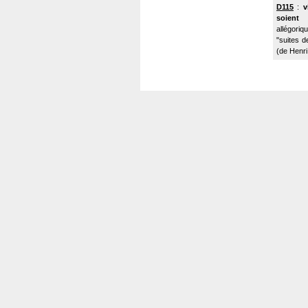
D115
:
v
soient
allégoriq
"suites d
(de Henri