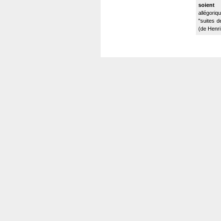
soient
allégoriq
"suites d
(de Henri