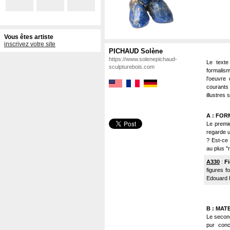
Vous êtes artiste
inscrivez votre site
PICHAUD Solène
https://www.solenepichaud-
Le texte
sculpturebois.com
formalism
l'oeuvre 
courants
illustres
A : FOR
Le premie
regarde u
? Est-ce p
au plus "r
A330
:
F
figures f
Edouard P
B : MAT
Le second 
pur conc