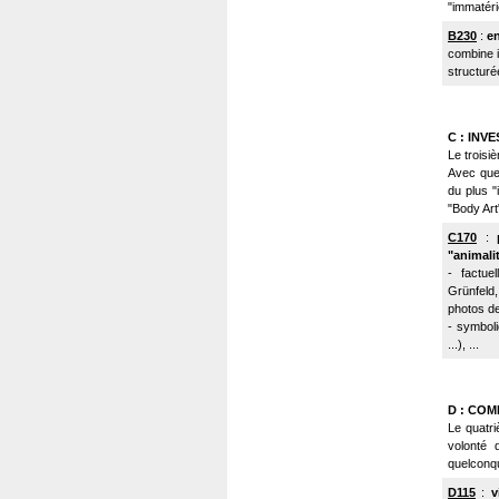
"immatérie
B230
:
en
combine i
structuré
C : INV
Le troisi
Avec quel
du plus "i
"Body Art",
C170
:
"animalit
- factue
Grünfeld,
photos de
- symbol
...), ...
D : CO
Le quatri
volonté
quelconqu
D115
:
v