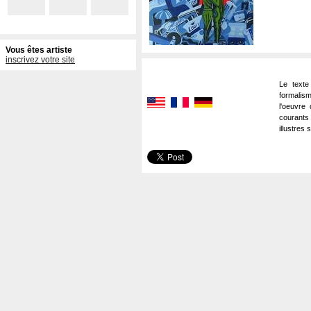
Vous êtes artiste
inscrivez votre site
Le texte
formalism
l'oeuvre 
courants
illustres