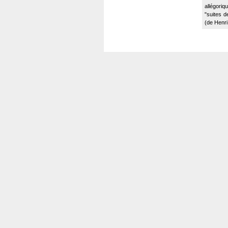
allégoriq
"suites d
(de Henri