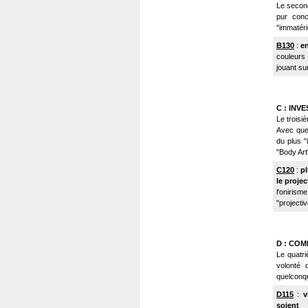
Le second 
pur conc
"immatérie
B130
:
en
couleurs
jouant su
C : INV
Le troisi
Avec quel
du plus "i
"Body Art",
C120
:
pl
le projec
l'oniris
"projecti
D : CO
Le quatri
volonté
quelconqu
D115
:
v
soient