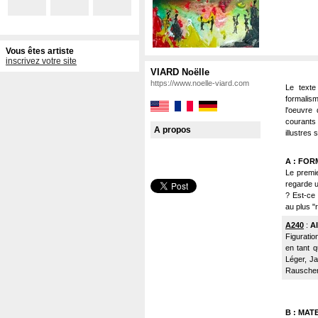
Vous êtes artiste
inscrivez votre site
VIARD Noëlle
https://www.noelle-viard.com
Le texte
formalism
l'oeuvre 
courants
A propos
illustres
A : FOR
Le premie
regarde u
? Est-ce p
au plus "r
A240
:
Al
Figuratio
en tant 
Léger, Ja
Rauschenb
B : MAT