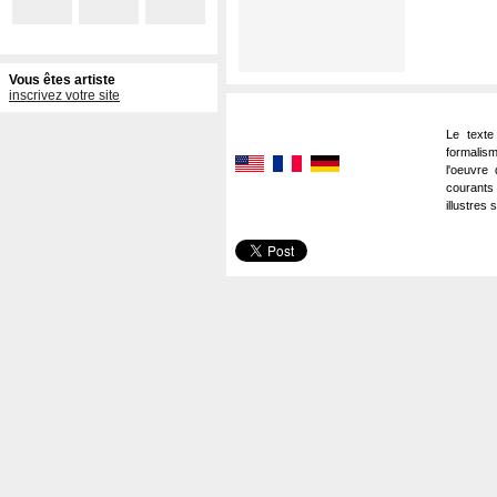
Vous êtes artiste
inscrivez votre site
Le texte
formalism
l'oeuvre 
courants
illustres