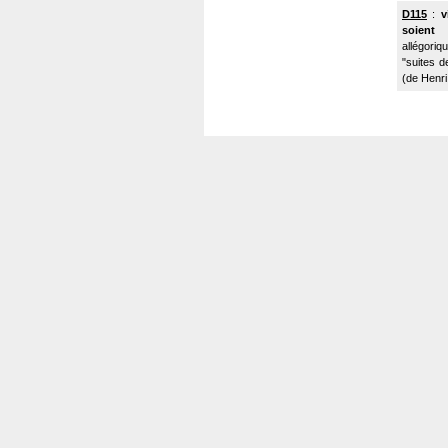
D115
:
v
soient
allégoriq
"suites d
(de Henri