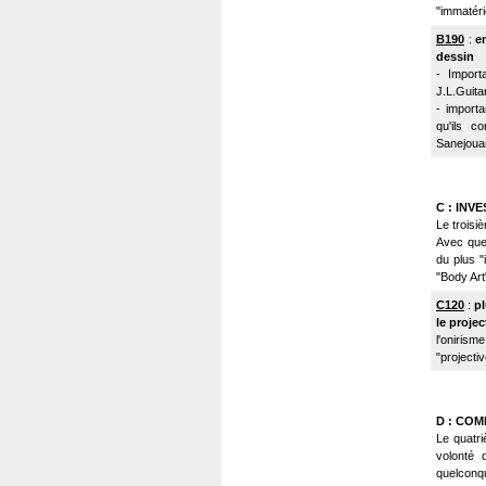
"immatérie
B190
:
e
dessin
- Import
J.L.Guitar
- import
qu'ils c
Sanejouan
C : INV
Le troisi
Avec quel
du plus "i
"Body Art",
C120
:
pl
le projec
l'oniris
"projecti
D : CO
Le quatri
volonté
quelconqu