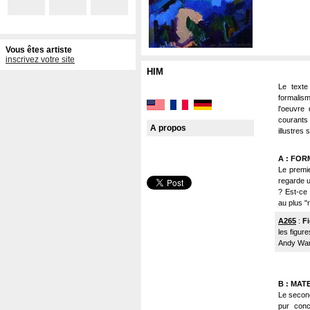
Vous êtes artiste
inscrivez votre site
HIM
Le texte
formalism
l'oeuvre 
courants
A propos
illustres
A : FOR
Le premie
regarde u
? Est-ce p
au plus "r
A265
:
F
les figur
Andy Warh
B : MAT
Le second 
pur conc