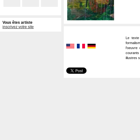
Vous êtes artiste
inscrivez votre site
Le texte
formalism
l'oeuvre 
courants
illustres