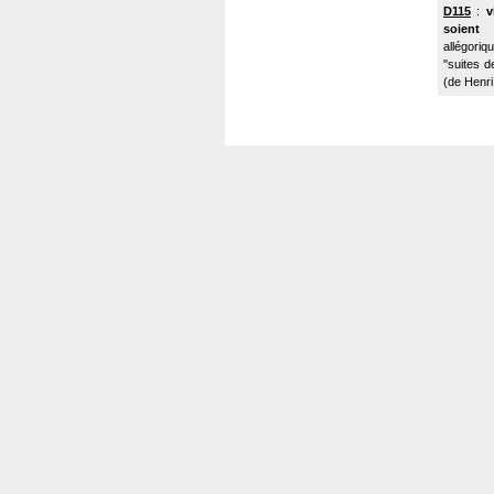
D115
:
v
soient
allégoriq
"suites d
(de Henri