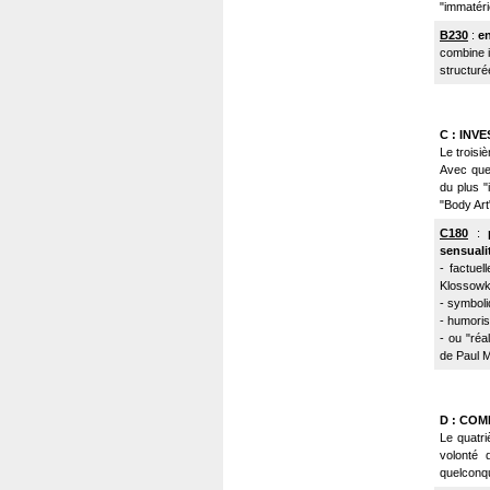
"immatérie
B230
:
en
combine i
structuré
C : INV
Le troisi
Avec quel
du plus "i
"Body Art",
C180
:
sensualit
- factuel
Klossowki
- symboli
- humoris
- ou "réa
de Paul M
D : CO
Le quatri
volonté
quelconqu