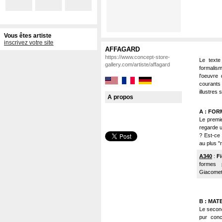
Vous êtes artiste
inscrivez votre site
AFFAGARD
https://www.concept-store-
Le texte
gallery.com/artiste/affagard
formalism
l'oeuvre 
courants
illustres
A propos
A : FOR
Le premie
regarde u
? Est-ce p
au plus "r
A340
:
F
formes 
Giacometti
B : MAT
Le second 
pur conc